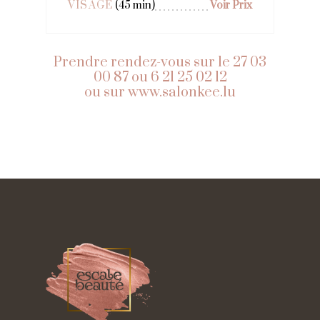
VISAGE
(45 min)
Voir Prix
Prendre rendez-vous sur le 27 03
00 87 ou 6 21 25 02 12
ou sur
www.salonkee.lu